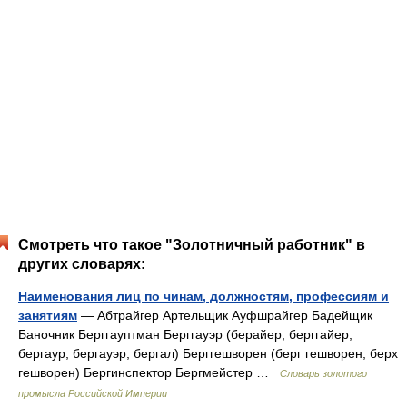
Смотреть что такое "Золотничный работник" в
других словарях:
Наименования лиц по чинам, должностям, профессиям и
занятиям
— Абтрайгер Артельщик Ауфшрайгер Бадейщик
Баночник Берггауптман Берггауэр (берайер, берггайер,
бергаур, бергауэр, бергал) Берггешворен (берг гешворен, берх
гешворен) Бергинспектор Бергмейстер …
Словарь золотого
промысла Российской Империи